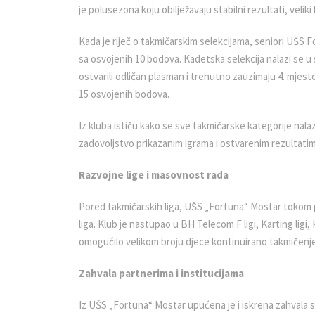
je polusezona koju obilježavaju stabilni rezultati, veliki
Kada je riječ o takmičarskim selekcijama, seniori UŠS
sa osvojenih 10 bodova. Kadetska selekcija nalazi se u s
ostvarili odličan plasman i trenutno zauzimaju 4. mjes
15 osvojenih bodova.
Iz kluba ističu kako se sve takmičarske kategorije nala
zadovoljstvo prikazanim igrama i ostvarenim rezultati
Razvojne lige i masovnost rada
Pored takmičarskih liga, UŠS „Fortuna“ Mostar tokom p
liga. Klub je nastupao u BH Telecom F ligi, Karting ligi, K
omogućilo velikom broju djece kontinuirano takmičenje
Zahvala partnerima i institucijama
Iz UŠS „Fortuna“ Mostar upućena je i iskrena zahvala sv