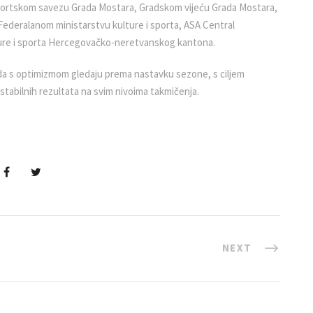
Sportskom savezu Grada Mostara, Gradskom vijeću Grada Mostara,
 Federalanom ministarstvu kulture i sporta, ASA Central
lture i sporta Hercegovačko-neretvanskog kantona.
u da s optimizmom gledaju prema nastavku sezone, s ciljem
 stabilnih rezultata na svim nivoima takmičenja.
NEXT