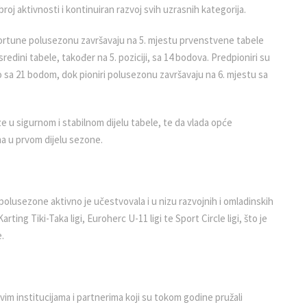
 broj aktivnosti i kontinuiran razvoj svih uzrasnih kategorija.
 Fortune polusezonu završavaju na 5. mjestu prvenstvene tabele
redini tabele, također na 5. poziciji, sa 14 bodova. Predpioniri su
to sa 21 bodom, dok pioniri polusezonu završavaju na 6. mjestu sa
ze u sigurnom i stabilnom dijelu tabele, te da vlada opće
ma u prvom dijelu sezone.
olusezone aktivno je učestvovala i u nizu razvojnih i omladinskih
arting Tiki-Taka ligi, Euroherc U-11 ligi te Sport Circle ligi, što je
.
im institucijama i partnerima koji su tokom godine pružali