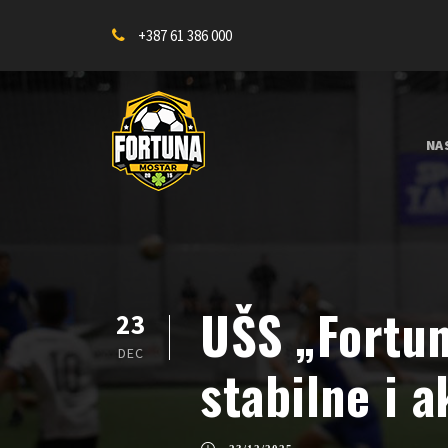
+387 61 386 000
NA
UŠS „Fortun
23
DEC
stabilne i 