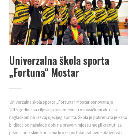
Univerzalna škola sporta
„Fortuna“ Mostar
Univerzalna škola sporta „Fortuna“ Mostar osnovana je
2015.godine sa ciljevima navedenim u osnivačkom aktu sa
naglaskom na razvoj dječijeg sporta. Škola je pokrenuta je kako
bi djeca od najmlađe dobi na pravom mjestu mogli krenuti sa
prvim sportskim koracima kroz sportsko-zabavne aktivnosti.