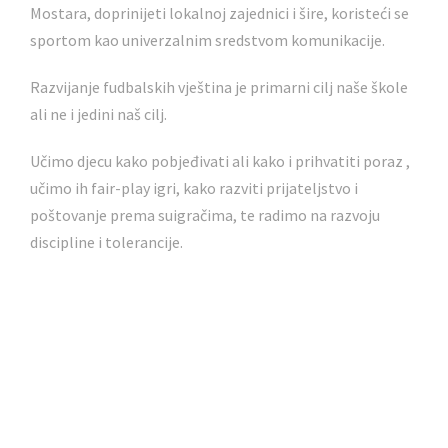
Mostara, doprinijeti lokalnoj zajednici i šire, koristeći se
sportom kao univerzalnim sredstvom komunikacije.
Razvijanje fudbalskih vještina je primarni cilj naše škole
ali ne i jedini naš cilj.
Učimo djecu kako pobjeđivati ali kako i prihvatiti poraz ,
učimo ih fair-play igri, kako razviti prijateljstvo i
poštovanje prema suigračima, te radimo na razvoju
discipline i tolerancije.