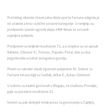
Proteklog vikenda Univerzalna škola sporta Fortuna odigrala je
niz utakmica kroz različite uzrasne kategorije. U nedjelju su
predpioniri i pioniri ugostili ekipu HNK Neum te ostvarili
uvjerljive pobjede.
Predpioniri su briljirali rezultatom 7:1, a u strijelce su se upisali
Rahimić, Džinović R., Trnovac, Prguda i Potur, dok su dva
pogotka bila rezultat autogolova gostiju.
Pioniri su također slavili sigurnom pobjedom 4:1. Golove za
Fortuna tim postigli su Sadžak, Ačkar E., Ackay i Eminović.
U subotu su kadeti gostovali u Blagaju, na stadionu Provalije,
gdje su poraženi rezultatom 2:1.
Seniori su pak doživjeli težak poraz na gostovanju u Čapljini,