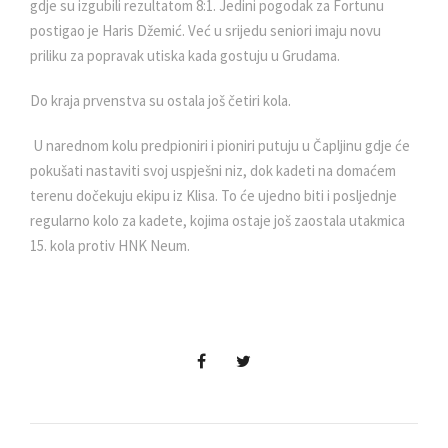
gdje su izgubili rezultatom 8:1. Jedini pogodak za Fortunu
postigao je Haris Džemić. Već u srijedu seniori imaju novu
priliku za popravak utiska kada gostuju u Grudama.
Do kraja prvenstva su ostala još četiri kola.
U narednom kolu predpioniri i pioniri putuju u Čapljinu gdje će
pokušati nastaviti svoj uspješni niz, dok kadeti na domaćem
terenu dočekuju ekipu iz Klisa. To će ujedno biti i posljednje
regularno kolo za kadete, kojima ostaje još zaostala utakmica
15. kola protiv HNK Neum.