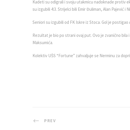
Kadeti su odigrali i svoju utakmicu nadoknade protiv e
su izgubili 4:3. Strijelci bili Emir Đuliman, Alan Pajević i 
Seniori su izgubili od FK Iskre iz Stoca. Gol je postigao 
Rezultat je bio po strani ovaj put. Ovo je zvanično bila 
Maksumića.
Kolektiv UŠS “Fortune” zahvaljuje se Nerminu za doprin
PREV