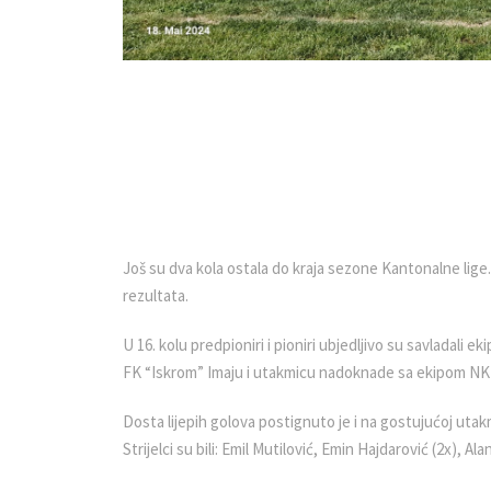
Još su dva kola ostala do kraja sezone Kantonalne lige
rezultata.
U 16. kolu predpioniri i pioniri ubjedljivo su savladali e
FK “Iskrom” Imaju i utakmicu nadoknade sa ekipom NK
Dosta lijepih golova postignuto je i na gostujućoj utakm
Strijelci su bili: Emil Mutilović, Emin Hajdarović (2x), Al