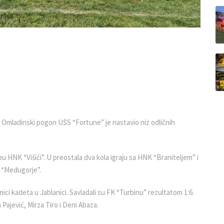
. Omladinski pogon UŠS “Fortune” je nastavio niz odličnih
kipu HNK “Višići”. U preostala dva kola igraju sa HNK “Braniteljem” i
 “Međugorje”.
ici kadeta u Jablanici. Savladali su FK “Turbinu” rezultatom 1:6.
an Pajević, Mirza Tiro i Deni Abaza.