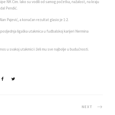
kipe NK Cim. Iako su vodili od samog početka, nažalost, na kraju
Nidal Pendić.
Alan Pajević, a konačan rezultat glasio je 1:2.
i posljednja ligaška utakmica u fudbalskoj karijeri Nermina
os u svakoj utakmici i želi mu sve najbolje u budućnosti.
NEXT