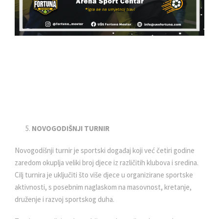
NOVOGODIŠNJI TURNIR
Novogodišnji turnir je sportski događaj koji već četiri godine
zaredom okuplja veliki broj djece iz različitih klubova i sredina.
Cilj turnira je uključiti što više djece u organizirane sportske
aktivnosti, s posebnim naglaskom na masovnost, kretanje,
druženje i razvoj sportskog duha.